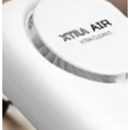
اكسترا اير
XTRA GLOW
.
اكسترا فليم
هاند وورمر
تدفئه الرجل
اكسترا اير
On The Go Hand Sanitizer