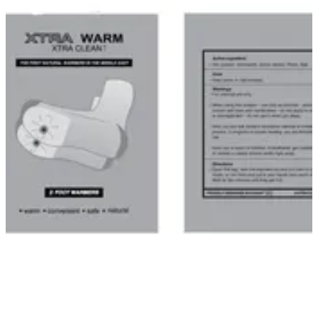
تدفئه الرجل
XTRA GLOW
.
اكسترا فليم
هاند وورمر
تدفئه الرجل
اكسترا اير
On The Go Hand Sanitizer