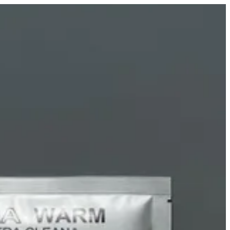
شولدر وارمر | Xtra Clean
EN
تسجيل ا
EN